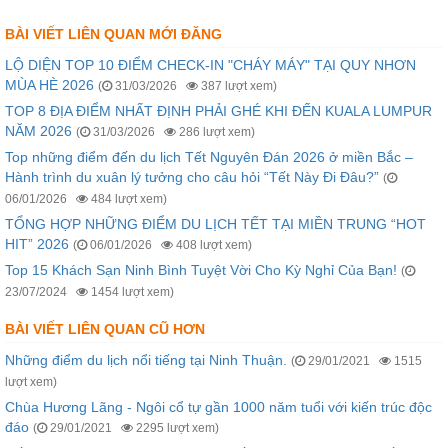
BÀI VIẾT LIÊN QUAN MỚI ĐĂNG
LỘ DIỆN TOP 10 ĐIỂM CHECK-IN "CHÁY MÁY" TẠI QUY NHƠN
MÙA HÈ 2026
(
31/03/2026
387 lượt xem)
TOP 8 ĐỊA ĐIỂM NHẤT ĐỊNH PHẢI GHÉ KHI ĐẾN KUALA LUMPUR
NĂM 2026
(
31/03/2026
286 lượt xem)
Top những điểm đến du lịch Tết Nguyên Đán 2026 ở miền Bắc –
Hành trình du xuân lý tưởng cho câu hỏi “Tết Này Đi Đâu?”
(
06/01/2026
484 lượt xem)
TỔNG HỢP NHỮNG ĐIỂM DU LỊCH TẾT TẠI MIỀN TRUNG “HOT
HIT” 2026
(
06/01/2026
408 lượt xem)
Top 15 Khách Sạn Ninh Bình Tuyệt Vời Cho Kỳ Nghỉ Của Bạn!
(
23/07/2024
1454 lượt xem)
BÀI VIẾT LIÊN QUAN CŨ HƠN
Những điểm du lịch nổi tiếng tại Ninh Thuận.
(
29/01/2021
1515
lượt xem)
Chùa Hương Lãng - Ngôi cổ tự gần 1000 năm tuổi với kiến trúc độc
đáo
(
29/01/2021
2295 lượt xem)