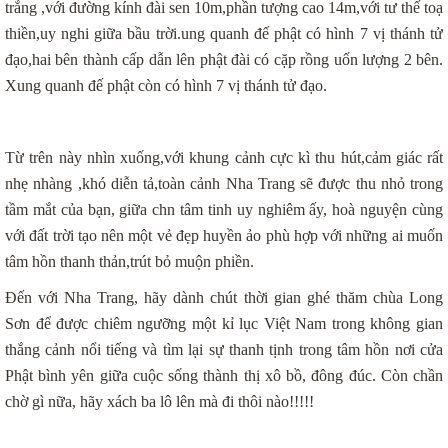
trắng ,với đường kính đài sen 10m,phần tượng cao 14m,với tư thế toạ
thiền,uy nghi giữa bầu trời.ung quanh đế phật có hình 7 vị thánh tử
đạo,hai bên thành cấp dẫn lên phật đài có cặp rồng uốn lượng 2 bên.
Xung quanh đế phật còn có hình 7 vị thánh tử đạo.
Từ trên này nhìn xuống,với khung cảnh cực kì thu hút,cảm giác rất
nhẹ nhàng ,khó diễn tả,toàn cảnh Nha Trang sẽ được thu nhỏ trong
tầm mắt của bạn, giữa chn tâm tinh uy nghiêm ấy, hoà nguyện cùng
với đất trời tạo nên một vẻ đẹp huyền ảo phù hợp với những ai muốn
tâm hồn thanh thản,trút bỏ muộn phiền.
Đến với Nha Trang, hãy dành chút thời gian ghé thăm chùa Long
Sơn để được chiêm ngưỡng một kỉ lục Việt Nam trong không gian
thắng cảnh nổi tiếng và tìm lại sự thanh tịnh trong tâm hồn nơi cửa
Phật bình yên giữa cuộc sống thành thị xô bồ, đông đúc. Còn chần
chờ gì nữa, hãy xách ba lô lên mà đi thôi nào!!!!!