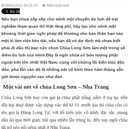
30/01/2021 04:31:24
1863 lượt xem
Nếu bạn chưa sắp xếp cho mình một chuyến du lịch để trải
nghiệm tham quan thì thật lãng phí, hãy tạo cho mình một
khoảng thời gian nghỉ phép để thưởng cho bản thân bạn sau
một kì làm việc kéo dài, nếu bạn đã có dự định mà chưa biết
phải đi đâu thì bạn nên chọn Chùa Long Sơn làm một trong số
điểm du lịch của mình.Đây là ngôi chùa có bức tượng phật
ngoài trời lớn nhất Việt Nam, cùng với những lối kiến trúc độc
đáo, pha lẫn vào đó là những nét cổ kính theo năm tháng vẫn
giữ được nguyên vẹn như đan
Một vài nét về chùa Long Sơn – Nha Trang
Chùa Long Sơn hay còn gọi là chùa phật trắng ,nằm ở toạ lạc trên
đồi trại thuỷ được xây dựng vào thế kỉ 19 .trước kia thì chùa còn có
tên gọi là Đăng Long Tự, với lối kiến trúc cổ kính, đặc sắc ,mang
dấu ấn qua thời gian, trải qua nhiều lần trùng tu, đến nay ngôi chùa
đã trở nên nỗi tiếng nhất ở Nha Trang.