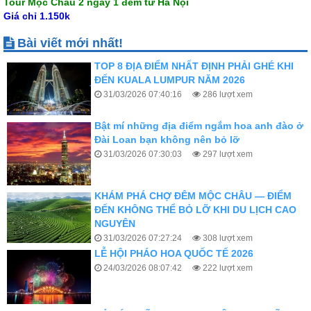
Tour Mộc Châu 2 ngày 1 đêm từ Hà Nội
Giá chỉ 1.150k
Bài viết mới nhất!
TOP 8 ĐỊA ĐIỂM NHẤT ĐỊNH PHẢI GHÉ KHI
ĐẾN KUALA LUMPUR NĂM 2026
31/03/2026 07:40:16
286 lượt xem
Bật mí những địa điểm ngắm hoa anh đào ở
Đài Loan bạn không nên bỏ lỡ
31/03/2026 07:30:03
297 lượt xem
KHÁM PHÁ CHỢ ĐÊM MỘC CHÂU — ĐIỂM
ĐẾN KHÔNG THỂ BỎ LỠ KHI DU LỊCH CAO
NGUYÊN
31/03/2026 07:27:24
308 lượt xem
LỄ HỘI PHÁO HOA QUỐC TẾ 2026
24/03/2026 08:07:42
222 lượt xem