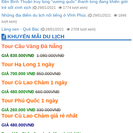
Đến Bình Thuận truy lùng “vương quốc” thanh long đang khiến giới
trẻ sốt xình xịch
(
29/01/2021
1774 lượt xem)
Những địa điểm du lịch nổi tiếng ở Vĩnh Phúc
(
29/01/2021
1846
lượt xem)
Làng sen - Quê Bác
(
28/01/2021
2709 lượt xem)
KHUYẾN MÃI DU LỊCH
Tour Cầu Vàng Đà Nẵng
GIÁ 830.000VNĐ
1.080.000VNĐ
Tour Hạ Long 1 ngày
GIÁ 700.000 VNĐ
850.000VNĐ
Tour Cù Lao Chàm 1 ngày
GIÁ 480.000VNĐ
660.000VNĐ
Tour Phú Quốc 1 ngày
GIÁ 260.000 VNĐ
330.000VNĐ
Tour Cù Lao Chàm giá rẻ
nhất
GIÁ 480.000VNĐ