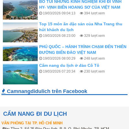
BỎ TÚI NHỮNG KINH NGHIỆM KHI ĐI VĨNH
HY- VỊNH BIỂN HOANG SƠ CỦA VIỆT NAM
19/03/2026 09:04:13
394 lượt xem
Top 15 món ăn đặc sản của Nha Trang thu
hút khách du lịch
19/03/2026 08:23:00
329 lượt xem
PHÚ QUỐC – HÀNH TRÌNH CHẠM ĐẾN THIÊN
ĐƯỜNG BIỂN ĐẢO VIỆT NAM
19/03/2026 08:00:29
248 lượt xem
Cẩm nang du lịch ở đảo Cô Tô
19/03/2026 07:20:34
230 lượt xem
KINH NGHIỆM DU LỊCH MẸO VẠC – THỊ TRẤN
Camnangdidulich trên Facebook
HÀ GIANG
19/03/2026 07:09:13
275 lượt xem
KINH NGHIỆM DU LỊCH HÀ GIANG CHI TIẾT
CẨM NANG ĐI DU LỊCH
TỪ A–Z CHO NGƯỜI ĐI LẦN ĐẦU
VĂN PHÒNG TẠI TP. HỒ CHÍ MINH
14/03/2026 03:02:42
259 lượt xem
Đ/c:
Tầng 2, Số 25 Đào Duy Anh, P. 9, Q. Phú Nhuận, TP. HCM