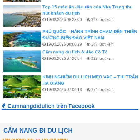
ĐƯỜNG BIỂN ĐẢO VIỆT NAM
19/03/2026 08:00:29
247 lượt xem
Cẩm nang du lịch ở đảo Cô Tô
19/03/2026 07:20:34
229 lượt xem
KINH NGHIỆM DU LỊCH MẸO VẠC – THỊ TRẤN
HÀ GIANG
19/03/2026 07:09:13
271 lượt xem
KINH NGHIỆM DU LỊCH HÀ GIANG CHI TIẾT
TỪ A–Z CHO NGƯỜI ĐI LẦN ĐẦU
14/03/2026 03:02:42
257 lượt xem
Bỏ Túi Kinh Nghiệm Khi Đi Du Lịch Yên Tử 1
Camnangdidulich trên Facebook
Ngày Khởi Hành Từ Hà Nội
14/03/2026 02:56:59
235 lượt xem
CẨM NANG ĐI DU LỊCH
TỚI HUẾ VÀO DỊP TẾT NÊN ĐI ĐÂU, ĂN GÌ?
27/01/2026 02:16:41
282 lượt xem
VĂN PHÒNG TẠI TP. HỒ CHÍ MINH