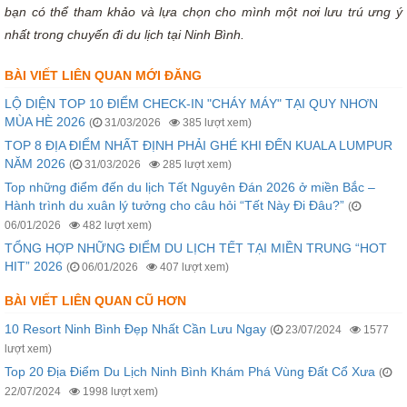
bạn có thể tham khảo và lựa chọn cho mình một nơi lưu trú ưng ý
nhất trong chuyến đi du lịch tại Ninh Bình.
BÀI VIẾT LIÊN QUAN MỚI ĐĂNG
LỘ DIỆN TOP 10 ĐIỂM CHECK-IN "CHÁY MÁY" TẠI QUY NHƠN
MÙA HÈ 2026
(
31/03/2026
385 lượt xem)
TOP 8 ĐỊA ĐIỂM NHẤT ĐỊNH PHẢI GHÉ KHI ĐẾN KUALA LUMPUR
NĂM 2026
(
31/03/2026
285 lượt xem)
Top những điểm đến du lịch Tết Nguyên Đán 2026 ở miền Bắc –
Hành trình du xuân lý tưởng cho câu hỏi “Tết Này Đi Đâu?”
(
06/01/2026
482 lượt xem)
TỔNG HỢP NHỮNG ĐIỂM DU LỊCH TẾT TẠI MIỀN TRUNG “HOT
HIT” 2026
(
06/01/2026
407 lượt xem)
BÀI VIẾT LIÊN QUAN CŨ HƠN
10 Resort Ninh Bình Đẹp Nhất Cần Lưu Ngay
(
23/07/2024
1577
lượt xem)
Top 20 Địa Điểm Du Lịch Ninh Bình Khám Phá Vùng Đất Cổ Xưa
(
22/07/2024
1998 lượt xem)