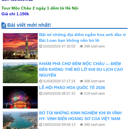
Tour Mộc Châu 2 ngày 1 đêm từ Hà Nội
Giá chỉ 1.150k
Bài viết mới nhất!
KHÁM PHÁ CHỢ ĐÊM MỘC CHÂU — ĐIỂM
ĐẾN KHÔNG THỂ BỎ LỠ KHI DU LỊCH CAO
NGUYÊN
31/03/2026 07:27:24
306 lượt xem
LỄ HỘI PHÁO HOA QUỐC TẾ 2026
24/03/2026 08:07:42
219 lượt xem
BỎ TÚI NHỮNG KINH NGHIỆM KHI ĐI VĨNH
HY- VỊNH BIỂN HOANG SƠ CỦA VIỆT NAM
19/03/2026 09:04:13
390 lượt xem
Top 15 món ăn đặc sản của Nha Trang thu
hút khách du lịch
19/03/2026 08:23:00
328 lượt xem
PHÚ QUỐC – HÀNH TRÌNH CHẠM ĐẾN THIÊN