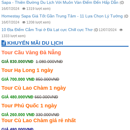
Sapa - Thiên Đường Du Lịch Với Muôn Vàn Điểm Đến Hấp Dẫn
(
16/07/2024
1319 lượt xem)
Homestay Sapa Giá Tốt Gần Trung Tâm - 11 Lựa Chọn Lý Tưởng
(
16/07/2024
1208 lượt xem)
10 Địa Điểm Cắm Trại ở Đà Lạt cực Chill cực Thơ
(
12/07/2024
1333 lượt xem)
KHUYẾN MÃI DU LỊCH
Tour Cầu Vàng Đà Nẵng
GIÁ 830.000VNĐ
1.080.000VNĐ
Tour Hạ Long 1 ngày
GIÁ 700.000 VNĐ
850.000VNĐ
Tour Cù Lao Chàm 1 ngày
GIÁ 480.000VNĐ
660.000VNĐ
Tour Phú Quốc 1 ngày
GIÁ 260.000 VNĐ
330.000VNĐ
Tour Cù Lao Chàm giá rẻ
nhất
GIÁ 480.000VNĐ