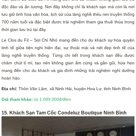
độc đáo và ấn tượng. Nơi đây không chỉ là khách sạn mà còn là nơi
lưu giữ tinh hoa văn hóa, lịch sử của làng nghề thêu ren truyền thống
700 năm tuổi và đặc biệt được trải nghiệm tham gia thuê thùa trong
thời gian lưu trú tại đây.
Le Clos du Fil – Sợi Chỉ Nhỏ mang đến cho du khách sự hòa quyện
tinh tế giữa tiện nghi hiện đại, sự thoải mái và nét đẹp tinh tế của
làng nghề truyền thống. Từng chi tiết trong khách sạn đều được
chăm chút tỉ mỉ, tạo nên không gian ấm cúng và gần gũi, hứa hẹn
mang đến cho du khách và gia đình những trải nghiệm nghỉ dưỡng
hoàn hảo.
Địa chỉ:
Thôn Văn Lâm, xã Ninh Hải, huyện Hoa Lư, tỉnh Ninh Bình
Giá tham khảo:
từ 1.099.000đ/đêm
15. Khách Sạn Tam Cốc Condeluz Boutique Ninh Bình