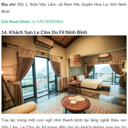
Địa chỉ:
Đội 1, thôn Văn Lâm, xã Ninh Hải, huyện Hoa Lư, tỉnh Ninh
Bình
Giá tham khảo:
từ 549.000đ/đêm
14. Khách Sạn Le Clos Du Fil Ninh Bình
Tọa lạc trong một con ngõ nhỏ thanh bình tại làng nghề thêu ren
Văn Lâm, Le Clos du Fil mang đến cho du khách không gian lưu trú