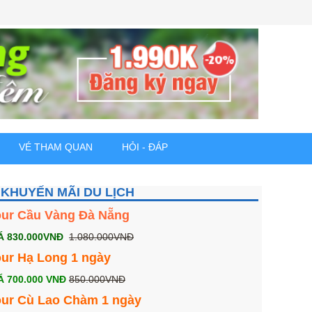
VÉ THAM QUAN
HỎI - ĐÁP
KHUYẾN MÃI DU LỊCH
our Cầu Vàng Đà Nẵng
Á 830.000VNĐ
1.080.000VNĐ
ur Hạ Long 1 ngày
Á 700.000 VNĐ
850.000VNĐ
our Cù Lao Chàm 1 ngày