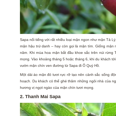
Sapa nổi tiếng với rất nhiều loại mận ngon như mận Tả L
mận hậu trứ danh – hay còn gọi là mận tím. Giống mận n
năm. Khi mùa hoa mận bắt đầu khoe sắc trên núi rừng T
mọng. Vào khoảng tháng 5 hoặc tháng 6, khi du khách tớ
vườn mận chín ven đường từ Sapa đi Ô Quý Hồ.
Một dải áo mận đỏ tươi rực rỡ tạo nên cảnh sắc sống độ
hoạch. Du khách có thể ghé thăm những ngôi nhà của ngư
hương vị ngọt ngào của mận chín tươi mọng.
2. Thanh Mai Sapa