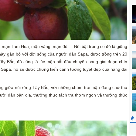
ý, mận Tam Hoa, mận vàng, mận đỏ,… Nổi bật trong số đó là giống
ày gắn bó với đời sống của người dân Sapa, được trồng trên 20
ây Bắc, đó cũng là lúc mận bắt đầu chuyển sang giai đoạn chín
i Sapa, họ sẽ được chứng kiến cảnh tượng tuyệt đẹp của hàng dài
ng giữa núi rừng Tây Bắc, với những chùm trái mận đang chờ thu
ời dân bản địa, thưởng thức tách trà thơm ngon và thưởng thức