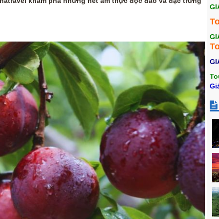
atravel khám phá những nét ẩm thực độc đáo và đặc trưng
GI
T
GI
To
GI
To
Gi