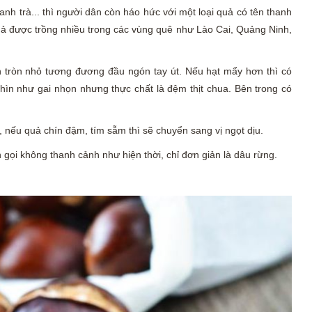
nh trà... thì người dân còn háo hức với một loại quả có tên thanh
quả được trồng nhiều trong các vùng quê như Lào Cai, Quảng Ninh,
 tròn nhỏ tương đương đầu ngón tay út. Nếu hạt mẩy hơn thì có
nhìn như gai nhọn nhưng thực chất là đệm thịt chua. Bên trong có
a, nếu quả chín đậm, tím sẫm thì sẽ chuyển sang vị ngọt dịu.
 gọi không thanh cảnh như hiện thời, chỉ đơn giản là dâu rừng.