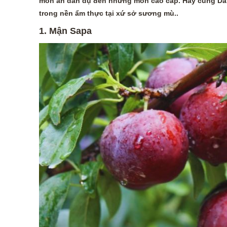
món ăn dân dụ đến những món cao cấp. Hãy cùng Dan
trong nền ẩm thực tại xứ sở sương mù..
1. Mận Sapa