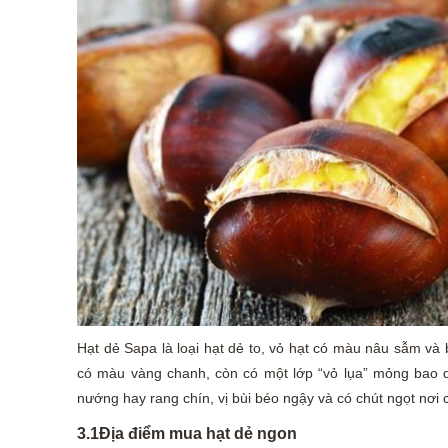
Hạt dẻ Sapa là loại hạt dẻ to, vỏ hạt có màu nâu sẫm và 
có màu vàng chanh, còn có một lớp “vỏ lụa” mỏng bao qu
nướng hay rang chín, vị bùi béo ngậy và có chút ngọt nơi c
3.1Địa điểm mua hạt dẻ ngon