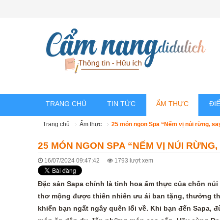
TRANG CHỦ
TIN TỨC
ẨM THỰC
ĐI
Trang chủ
Ẩm thực
25 món ngon Spa “Nếm vị núi rừng, sa
25 MÓN NGON SPA “NẾM VỊ NÚI RỪNG,
16/07/2024 09:47:42
1793 lượt xem
Đặc sản Sapa chính là tinh hoa ẩm thực của chốn núi
thơ mộng được thiên nhiên ưu ái ban tặng, thưởng th
khiến bạn ngất ngây quên lối về. Khi bạn đến Sapa,