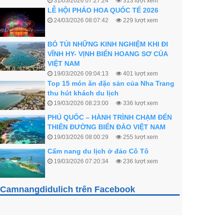
BỎ TÚI NHỮNG KINH NGHIỆM KHI ĐI
VĨNH HY- VỊNH BIỂN HOANG SƠ CỦA
VIỆT NAM
19/03/2026 09:04:13
401 lượt xem
Top 15 món ăn đặc sản của Nha Trang
thu hút khách du lịch
19/03/2026 08:23:00
336 lượt xem
PHÚ QUỐC – HÀNH TRÌNH CHẠM ĐẾN
THIÊN ĐƯỜNG BIỂN ĐẢO VIỆT NAM
19/03/2026 08:00:29
255 lượt xem
Cẩm nang du lịch ở đảo Cô Tô
19/03/2026 07:20:34
236 lượt xem
KINH NGHIỆM DU LỊCH MẸO VẠC – THỊ
TRẤN HÀ GIANG
19/03/2026 07:09:13
280 lượt xem
KINH NGHIỆM DU LỊCH HÀ GIANG CHI
Camnangdidulich trên Facebook
TIẾT TỪ A–Z CHO NGƯỜI ĐI LẦN ĐẦU
14/03/2026 03:02:42
265 lượt xem
Bỏ Túi Kinh Nghiệm Khi Đi Du Lịch Yên