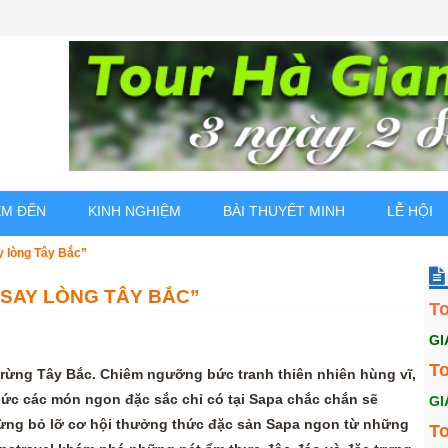
ỂM ĐẾN
KINH NGHIỆM
BÀI THUYẾT MINH
LỄ HỘI
y lòng Tây Bắc”
 SAY LÒNG TÂY BẮC”
T
GI
To
 rừng Tây Bắc. Chiêm ngưỡng bức tranh thiên nhiên hùng vĩ,
ức các món ngon đặc sắc chỉ có tại Sapa chắc chắn sẽ
GI
 đừng bỏ lỡ cơ hội thưởng thức đặc sản Sapa ngon từ những
T