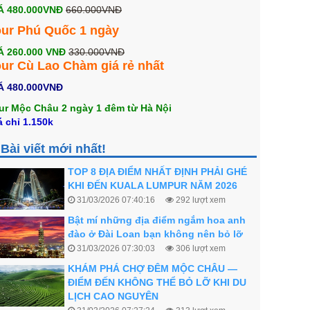
Á 480.000VNĐ
660.000VNĐ
our Phú Quốc 1 ngày
Á 260.000 VNĐ
330.000VNĐ
ur Cù Lao Chàm giá rẻ
nhất
Á 480.000VNĐ
ur Mộc Châu 2 ngày 1 đêm từ Hà Nội
á chỉ 1.150k
Bài viết mới nhất!
Bật mí những địa điểm ngắm hoa anh
đào ở Đài Loan bạn không nên bỏ lỡ
31/03/2026 07:30:03
306 lượt xem
KHÁM PHÁ CHỢ ĐÊM MỘC CHÂU —
ĐIỂM ĐẾN KHÔNG THỂ BỎ LỠ KHI DU
LỊCH CAO NGUYÊN
31/03/2026 07:27:24
313 lượt xem
LỄ HỘI PHÁO HOA QUỐC TẾ 2026
24/03/2026 08:07:42
229 lượt xem